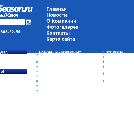
Главная
Новости
О Компании
Фотогалерея
-398-22-54
Контакты
Карта сайта
АЛКА
НАБОРЫ РЫБОЛОВНЫХ
ЭХОЛОТЫ
СОСЯ
СНАСТЕЙ
ЗИМНЯЯ РЫБАЛ
ДАУНРИГГЕРЫ SCOTTY
СУМКИ/РЮКЗАК
МИНИПЛАНЕРЫ
ЯЩИКИ/КОРОБК
ЛЫ
ОДЕЖДА
ИЗОТЕРМИЧЕСК
Ы
ОБУВЬ
КОНТЕЙНЕРЫ
АКСЕССУАРЫ
ОЧКИ
ОЛОВКИ
ЛАКИ ДЛЯ ПРИМАНОК
ПОДВОДНЫЕ КАМЕРЫ