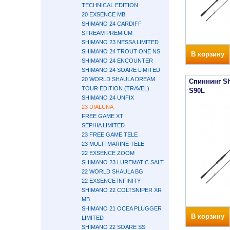
TECHNICAL EDITION
20 EXSENCE MB
SHIMANO 24 CARDIFF
STREAM PREMIUM
SHIMANO 23 NESSA LIMITED
SHIMANO 24 TROUT ONE NS
В корзину
SHIMANO 24 ENCOUNTER
SHIMANO 24 SOARE LIMITED
20 WORLD SHAULA DREAM
Спиннинг Sh
TOUR EDITION (TRAVEL)
S90L
SHIMANO 24 UNFIX
23 DIALUNA
FREE GAME XT
SEPHIA LIMITED
23 FREE GAME TELE
23 MULTI MARINE TELE
22 EXSENCE ZOOM
SHIMANO 23 LUREMATIC SALT
22 WORLD SHAULA BG
22 EXSENCE INFINITY
SHIMANO 22 COLTSNIPER XR
MB
SHIMANO 21 OCEA PLUGGER
В корзину
LIMITED
SHIMANO 22 SOARE SS