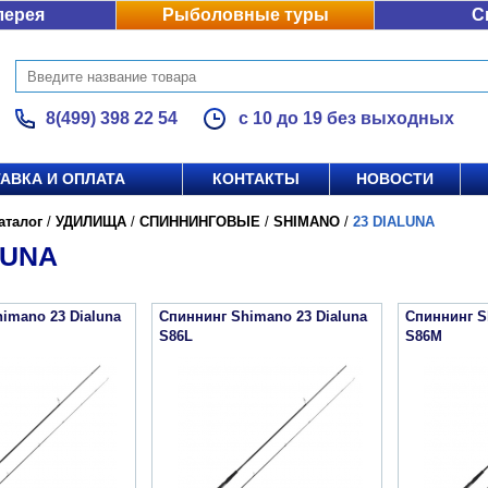
лерея
Рыболовные туры
С
8(499) 398 22 54
с 10 до 19 без выходных
АВКА И ОПЛАТА
КОНТАКТЫ
НОВОСТИ
аталог
/
УДИЛИЩА
/
СПИННИНГОВЫЕ
/
SHIMANO
/
23 DIALUNA
LUNA
imano 23 Dialuna
Спиннинг Shimano 23 Dialuna
Спиннинг S
S86L
S86M