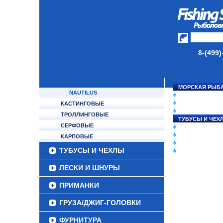
TRAVEL GEAR
OKUMA
APIA
BOGGY
MUKAI
8-(499)
EVERGREEN
MAXIMUS
SHOUT
МОРСКАЯ РЫБ
NAUTILUS
СНАСТИ НА ЛО
КАТУШКИ
КАСТИНГОВЫЕ
УДИЛИЩА
ТРОЛЛИНГОВЫЕ
ТУБУСЫ И ЧЕХ
СЕРФОВЫЕ
ЛЕСКИ И ШНУР
ПРИМАНКИ
КАРПОВЫЕ
ГРУЗА/ДЖИГ-Г
ТУБУСЫ И ЧЕХЛЫ
ФУРНИТУРА
ЛЕСКИ И ШНУРЫ
ПРИМАНКИ
ГРУЗА/ДЖИГ-ГОЛОВКИ
ФУРНИТУРА