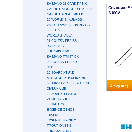
SHIMANO 21 CARDIFF NX
Спиннинг Sh
CARDIFF MONSTER LIMITED
S106ML
CARDIFF AREA LIMITED
20 WORLD SHAULA BG
WORLD SHAULA TECHNICAL
EDITION
WORLD SHAULA
21 COLTSNIPER BB
BRENIOUS
LUNAMIS 2020
SHIMANO TRASTICK
20 COLTSNIPER XR
STC
20 SOARE XTUNE
STC MINI-TELE SPINNING
SHIMANO 20 SEPHIA XTUNE
В корзину
DIALUNA MB
20 SOARE TT AJING
21 MOONSHOT
LESATH DX
EXSENCE GENOS
EXSENCE
EXSENSE INFINITY
TROUT ONE NS
LUREMATIC MB