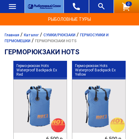
0
РЫБОЛОВНЫЕ ТУРЫ
/
/
/
Главная
Каталог
СУМКИ/РЮКЗАКИ
ГЕРМОСУМКИ И
/
ГЕРМОМЕШКИ
ГЕРМОРЮКЗАКИ HOTS
ГЕРМОРЮКЗАКИ HOTS
Гермо-рюкзак Hots
Гермо-рюкзак Hots
Waterproof Backpack Ex
Waterproof Backpack Ex
Red
Yellow
6 500 р.
6 500 р.