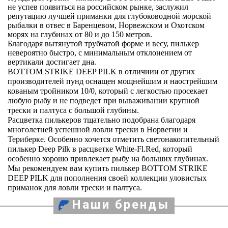
не успев появиться на российском рынке, заслужил
репутацию лучшей приманки для глубоководной морской
рыбалки в отвес в Баренцевом, Норвежском и Охотском
морях на глубинах от 80 и до 150 метров.
Благодаря вытянутой трубчатой форме и весу, пилькер
невероятно быстро, с минимальным отклонением от
вертикали достигает дна.
BOTTOM STRIKE DEEP PILK в отличиии от других
производителей пунд оснащен мощнейшим и наострейшим
кованым тройником 10/0, который с легкостью просекает
любую рыбу и не подведет при вываживании крупной
трески и палтуса с большой глубины.
Расцветка пилькеров тщательно подобрана благодаря
многолетней успешной ловли трески в Норвегии и
Териберке. Особенно хочется отметить светонакопительный
пилькер Deep Pilk в расцветке White-Fl.Red, который
особенно хорошо привлекает рыбу на больших глубинах.
Мы рекомендуем вам купить пилькер BOTTOM STRIKE
DEEP PILK для пополнения своей коллекции уловистых
приманок для ловли трески и палтуса.
Наши бренды