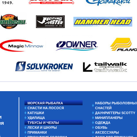
МОРСКАЯ РЫБАЛКА
НАБОРЫ РЫБОЛОВНЫ
СНАСТИ НА ЛОСОСЯ
СНАСТЕЙ
КАТУШКИ
ДАУНРИГГЕРЫ SCOTTY
и
УДИЛИЩА
МИНИПЛАНЕРЫ
ея
ТУБУСЫ И ЧЕХЛЫ
ОДЕЖДА
ЛЕСКИ И ШНУРЫ
ОБУВЬ
ПРИМАНКИ
АКСЕССУАРЫ
а