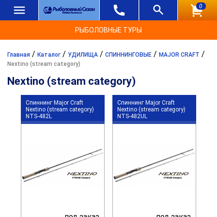
0
РЫБОЛОВНЫЕ ТУРЫ
/
/
/
/
/
Главная
Каталог
УДИЛИЩА
СПИННИНГОВЫЕ
MAJOR CRAFT
Nextino (stream category)
Nextino (stream category)
Спиннинг Major Craft
Спиннинг Major Craft
Nextino (stream category)
Nextino (stream category)
NTS-482L
NTS-482UL
под заказ
под заказ