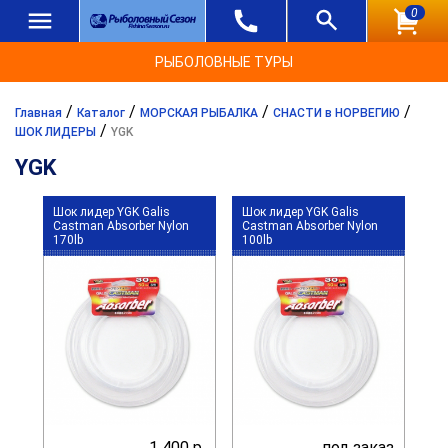
0
РЫБОЛОВНЫЕ ТУРЫ
/
/
/
/
Главная
Каталог
МОРСКАЯ РЫБАЛКА
СНАСТИ в НОРВЕГИЮ
/
ШОК ЛИДЕРЫ
YGK
YGK
Шок лидер YGK Galis
Шок лидер YGK Galis
Castman Absorber Nylon
Castman Absorber Nylon
170lb
100lb
1 400 р.
под заказ