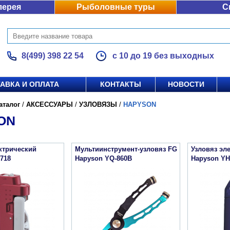
лерея
Рыболовные туры
С
8(499) 398 22 54
с 10 до 19 без выходных
АВКА И ОПЛАТА
КОНТАКТЫ
НОВОСТИ
аталог
/
АКСЕССУАРЫ
/
УЗЛОВЯЗЫ
/
HAPYSON
ON
ктрический
Мультиинструмент-узловяз FG
Узловяз эл
718
Hapyson YQ-860B
Hapyson YH