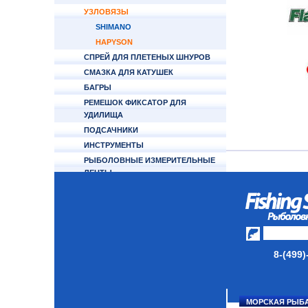
УЗЛОВЯЗЫ
SHIMANO
HAPYSON
СПРЕЙ ДЛЯ ПЛЕТЕНЫХ ШНУРОВ
СМАЗКА ДЛЯ КАТУШЕК
БАГРЫ
РЕМЕШОК ФИКСАТОР ДЛЯ
УДИЛИЩА
ПОДСАЧНИКИ
ИНСТРУМЕНТЫ
РЫБОЛОВНЫЕ ИЗМЕРИТЕЛЬНЫЕ
ЛЕНТЫ
ВЕСЫ
ОТЦЕПЫ
КУКАНЫ
ФОНАРИ НАЛОБНЫЕ
РЫБОЧИСТКИ
8-(499)
НОЖИ
СЧЕТЧИК ЛЕСКИ
ЯКОРЬ ПАРАШЮТ ABU GARCIA
МОРСКАЯ РЫБ