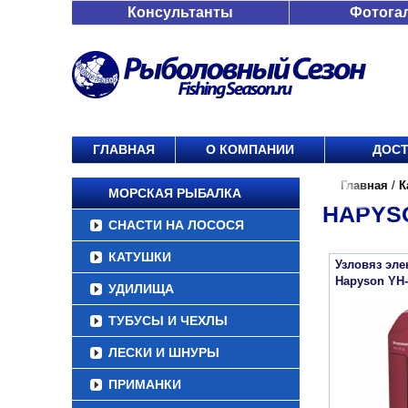
Консультанты
Фотога
ГЛАВНАЯ
О КОМПАНИИ
ДОСТ
Главная
/
К
МОРСКАЯ РЫБАЛКА
HAPYS
СНАСТИ НА ЛОСОСЯ
КАТУШКИ
Узловяз эле
Hapyson YH-
УДИЛИЩА
ТУБУСЫ И ЧЕХЛЫ
ЛЕСКИ И ШНУРЫ
ПРИМАНКИ