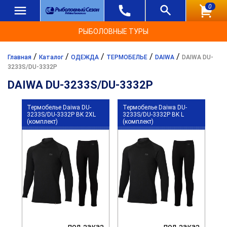
0
РЫБОЛОВНЫЕ ТУРЫ
/
/
/
/
/
Главная
Каталог
ОДЕЖДА
ТЕРМОБЕЛЬЕ
DAIWA
DAIWA DU-
3233S/DU-3332P
DAIWA DU-3233S/DU-3332P
Термобелье Daiwa DU-
Термобелье Daiwa DU-
3233S/DU-3332P BK 2XL
3233S/DU-3332P BK L
(комплект)
(комплект)
под заказ
под заказ