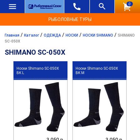
0
РЫБОЛОВНЫЕ ТУРЫ
/
/
/
/
/
Главная
Каталог
ОДЕЖДА
НОСКИ
НОСКИ SHIMANO
SHIMANO
SC-050X
SHIMANO SC-050X
Носки Shimano SC-050X
Носки Shimano SC-050X
BK L
BK M
3 050 р.
3 050 р.