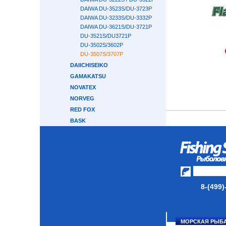
DAIWA DU-3523S/DU-3723P
DAIWA DU-3233S/DU-3332P
DAIWA DU-3621S/DU-3721P
DU-3521S/DU3721P
DU-3502S/3602P
DU-3507S/3707P
DAIICHISEIKO
GAMAKATSU
NOVATEX
NORVEG
RED FOX
BASK
PIKE
РУБАШКИ И МАЙКИ
ТОЛСТОВКИ
ГОЛОВНЫЕ УБОРЫ
БАЛАКЛАВЫ
8-(499)
ПЕРЧАТКИ
НОСКИ
ОБУВЬ
МОРСКАЯ РЫБ