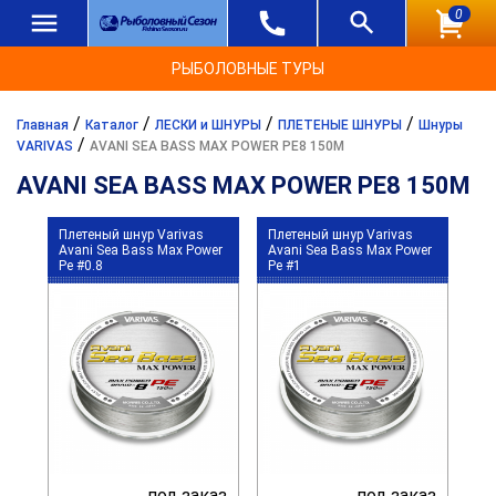
0
РЫБОЛОВНЫЕ ТУРЫ
/
/
/
/
Главная
Каталог
ЛЕСКИ и ШНУРЫ
ПЛЕТЕНЫЕ ШНУРЫ
Шнуры
/
VARIVAS
AVANI SEA BASS MAX POWER PE8 150M
AVANI SEA BASS MAX POWER PE8 150M
Плетеный шнур Varivas
Плетеный шнур Varivas
Avani Sea Bass Max Power
Avani Sea Bass Max Power
Pe #0.8
Pe #1
под заказ
под заказ