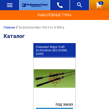
0
РЫБОЛОВНЫЕ ТУРЫ
/
Главная
Go.Emotion Вес 104.3 от 6 000 р.
Каталог
Спиннинг Major Craft
Go.Emotion GEC-632ML
(cast)
под заказ