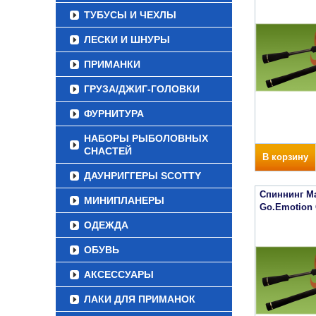
ТУБУСЫ И ЧЕХЛЫ
ЛЕСКИ И ШНУРЫ
ПРИМАНКИ
ГРУЗА/ДЖИГ-ГОЛОВКИ
ФУРНИТУРА
НАБОРЫ РЫБОЛОВНЫХ
СНАСТЕЙ
В корзину
ДАУНРИГГЕРЫ SCOTTY
Спиннинг Ma
МИНИПЛАНЕРЫ
Go.Emotion
ОДЕЖДА
ОБУВЬ
АКСЕССУАРЫ
ЛАКИ ДЛЯ ПРИМАНОК