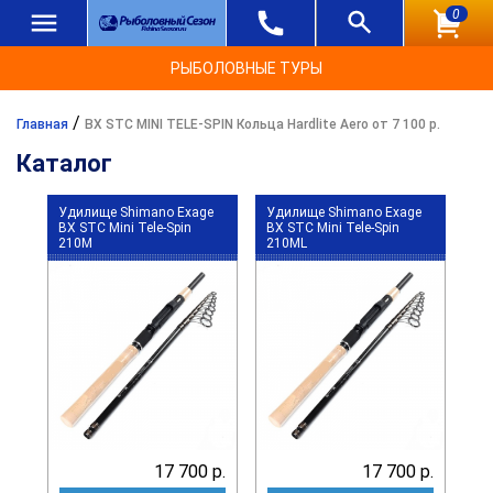
0
РЫБОЛОВНЫЕ ТУРЫ
/
Главная
BX STC MINI TELE-SPIN Кольца Hardlite Aero от 7 100 р.
Каталог
Удилище Shimano Exage
Удилище Shimano Exage
BX STC Mini Tele-Spin
BX STC Mini Tele-Spin
210M
210ML
17 700 р.
17 700 р.